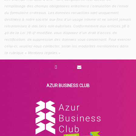
remplissage des champs obligatoires entraînera l’annulation de l’envoi
du formulaire ci-dessus. Les données recueillies sont uniquement
destinées à notre société aux fins d’un usage interne et ne seront jamais
retransmises à des tiers non autorisés. Conformément aux articles 38 à
40 de la Loi 78-17 modifiée, vous disposez d’un droit d’accès, de
rectification, de suppression des données vous concernant. Pour exercer
celui-ci, veuillez nous contacter, selon les modalités mentionnées dans
la rubrique « Mentions légales ».
AZUR BUSINESS CLUB